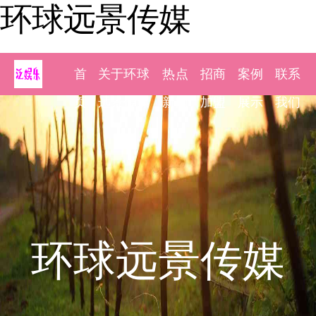
环球远景传媒
首
关于环球
热点
招商
案例
联系
页
远景传媒
新闻
加盟
展示
我们
环球远景传媒