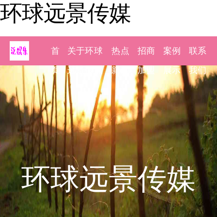
环球远景传媒
首
关于环球
热点
招商
案例
联系
页
远景传媒
新闻
加盟
展示
我们
环球远景传媒